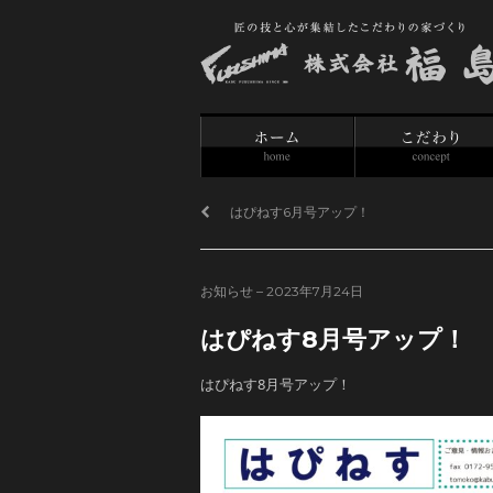
P
はぴねす6月号アップ！
o
s
t
お知らせ
–
2023年7月24日
n
はぴねす8月号アップ！
a
はぴねす8月号アップ！
v
i
g
a