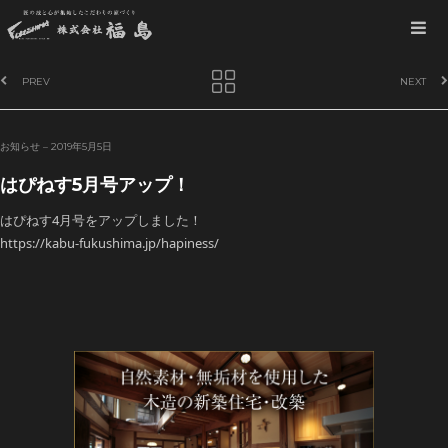
P
PREV
NEXT
o
s
t
お知らせ
–
2019年5月5日
n
はぴねす5月号アップ！
a
v
はぴねす4月号をアップしました！
i
https://kabu-fukushima.jp/hapiness/
g
a
t
i
o
n